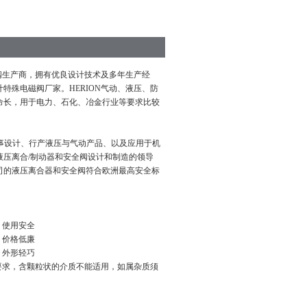
阀生产商，拥有优良设计技术及多年生产经
特殊电磁阀厂家。HERION气动、液压、防
命长，用于电力、石化、冶金行业等要求比较
从事设计、行产液压与气动产品、以及应用于机
液压离合/制动器和安全阀设计和制造的领导
 公司的液压离合器和安全阀符合欧洲最高安全标
，使用安全
，价格低廉
，外形轻巧
高要求，含颗粒状的介质不能适用，如属杂质须