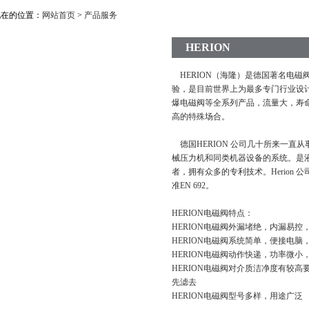
现在的位置：
网站首页
>
产品服务
HERION
HERION（海隆）是德国著名电磁
验，是目前世界上为最多专门行业设计
爆电磁阀等全系列产品，流量大，寿
高的特殊场合。
德国HERION 公司几十所来一直
械压力机和同类机器设备的系统。是
者，拥有众多的专利技术。Herion
准EN 692。
HERION电磁阀特点：
HERION
电磁阀外漏堵绝，内漏易控
HERION电磁阀系统简单，便接电脑
HERION电磁阀动作快递，功率微小
HERION电磁阀对介质洁净度有较
先滤去
HERION电磁阀型号多样，用途广泛