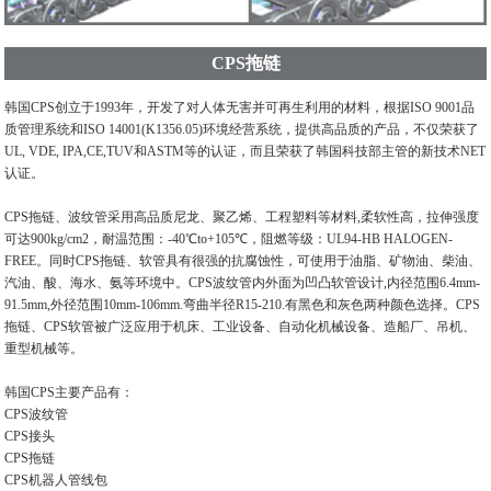
CPS拖链
韩国CPS创立于1993年，开发了对人体无害并可再生利用的材料，根据ISO 9001品
质管理系统和ISO 14001(K1356.05)环境经营系统，提供高品质的产品，不仅荣获了
UL, VDE, IPA,CE,TUV和ASTM等的认证，而且荣获了韩国科技部主管的新技术NET
认证。
CPS拖链、波纹管采用高品质尼龙、聚乙烯、工程塑料等材料,柔软性高，拉伸强度
可达900kg/cm2，耐温范围：-40℃to+105℃，阻燃等级：UL94-HB HALOGEN-
FREE。同时CPS拖链、软管具有很强的抗腐蚀性，可使用于油脂、矿物油、柴油、
汽油、酸、海水、氨等环境中。CPS波纹管内外面为凹凸软管设计,内径范围6.4mm-
91.5mm,外径范围10mm-106mm.弯曲半径R15-210.有黑色和灰色两种颜色选择。CPS
拖链、CPS软管被广泛应用于机床、工业设备、自动化机械设备、造船厂、吊机、
重型机械等。
韩国CPS主要产品有：
CPS波纹管
CPS接头
CPS拖链
CPS机器人管线包